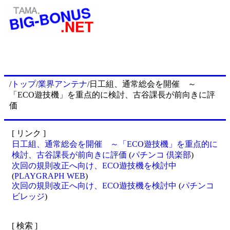
/
トップ
/
業界アンテナ
/日工組、通常総会を開催 ～
「ECO遊技機」を重点的に検討、古谷課長が前向きに評
価
[ リンク ]
日工組、通常総会を開催 ～「ECO遊技機」を重点的に
検討、古谷課長が前向きに評価
(
パチンコ 倶楽部
)
次回の規則改正へ向け、ECO遊技機を検討中
(
PLAYGRAPH WEB
)
次回の規則改正へ向け、ECO遊技機を検討中
(
パチンコ
ビレッジ
)
[ 検索 ]