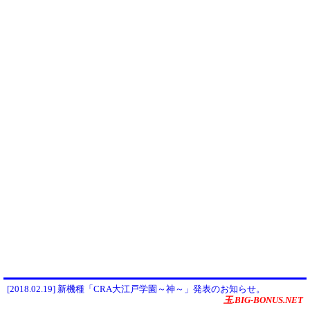
[2018.02.19] 新機種「CRA大江戸学園～神～」発表のお知らせ。
玉.BIG-BONUS.NET