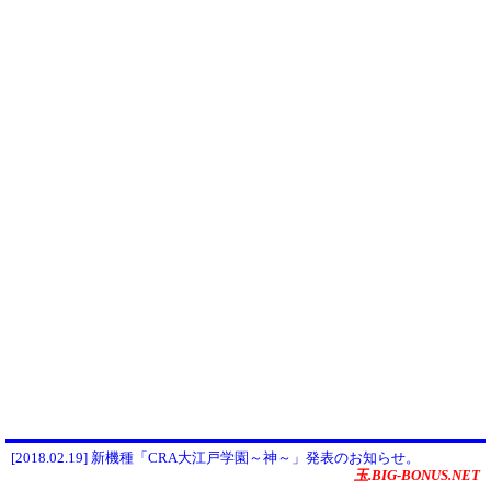
[2018.02.19] 新機種「CRA大江戸学園～神～」発表のお知らせ。
玉.BIG-BONUS.NET