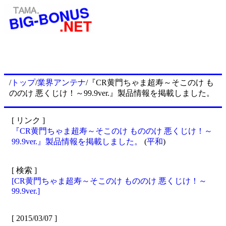
/
トップ
/
業界アンテナ
/『CR黄門ちゃま超寿～そこのけ も
ののけ 悪くじけ！～99.9ver.』製品情報を掲載しました。
[ リンク ]
『CR黄門ちゃま超寿～そこのけ もののけ 悪くじけ！～
99.9ver.』製品情報を掲載しました。
(
平和
)
[ 検索 ]
[CR黄門ちゃま超寿～そこのけ もののけ 悪くじけ！～
99.9ver.]
[ 2015/03/07 ]