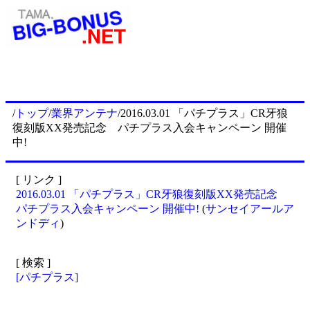
/
トップ
/
業界アンテナ
/2016.03.01 「パチプラス」CR牙狼
復刻版XX発売記念 パチプラス入会キャンペーン 開催
中!
[ リンク ]
2016.03.01 「パチプラス」CR牙狼復刻版XX発売記念
パチプラス入会キャンペーン 開催中!
(
サンセイアールア
ンドディ
)
[ 検索 ]
[パチプラス]