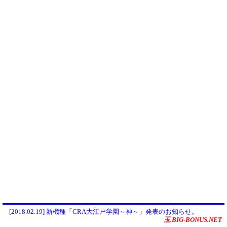
[2018.02.19] 新機種「CRA大江戸学園～神～」発表のお知らせ。
玉.BIG-BONUS.NET