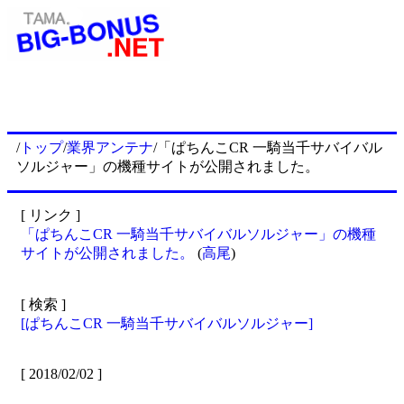
/
トップ
/
業界アンテナ
/「ぱちんこCR 一騎当千サバイバル
ソルジャー」の機種サイトが公開されました。
[ リンク ]
「ぱちんこCR 一騎当千サバイバルソルジャー」の機種
サイトが公開されました。
(
高尾
)
[ 検索 ]
[ぱちんこCR 一騎当千サバイバルソルジャー]
[ 2018/02/02 ]