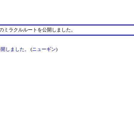
んす」衝撃のミラクルルートを公開しました。
トを公開しました。
(
ニューギン
)