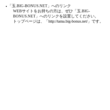
「玉.BIG-BONUS.NET」へのリンク
●
WEBサイトをお持ちの方は、ぜひ「玉.BIG-
BONUS.NET」へのリンクを設置してください。
トップページは、「http://tama.big-bonus.net/」です。