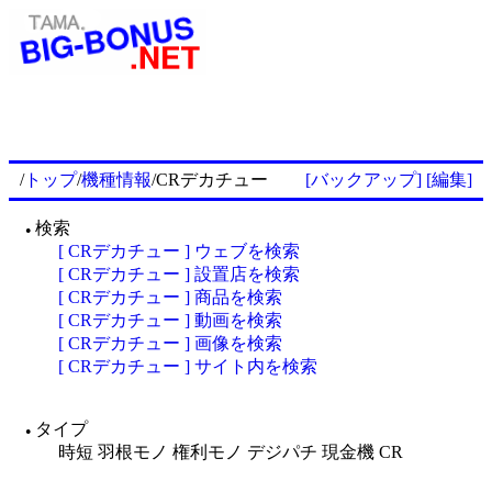
/
トップ
/
機種情報
/CRデカチュー
[バックアップ]
[編集]
検索
●
[ CRデカチュー ] ウェブを検索
[ CRデカチュー ] 設置店を検索
[ CRデカチュー ] 商品を検索
[ CRデカチュー ] 動画を検索
[ CRデカチュー ] 画像を検索
[ CRデカチュー ] サイト内を検索
タイプ
●
時短 羽根モノ 権利モノ デジパチ 現金機 CR