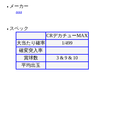
メーカー
●
aaa
スペック
●
CRデカチューMAX
大当たり確率
1/499
確変突入率
賞球数
3 & 9 & 10
平均出玉