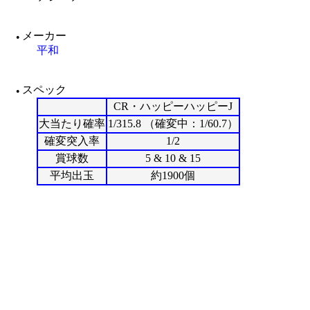
メーカー
●
平和
スペック
●
CR・ハッピーハッピーJ
大当たり確率
1/315.8 （確変中：1/60.7）
確変突入率
1/2
賞球数
5 & 10 & 15
平均出玉
約1900個