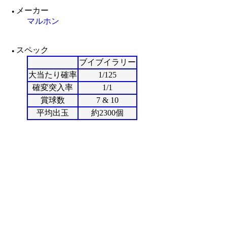
メーカー
●
マルホン
スペック
●
ブイブイラリー
大当たり確率
1/125
確変突入率
1/1
賞球数
7 & 10
平均出玉
約2300個