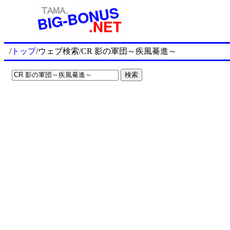
/
トップ
/ウェブ検索/CR 影の軍団～疾風驀進～