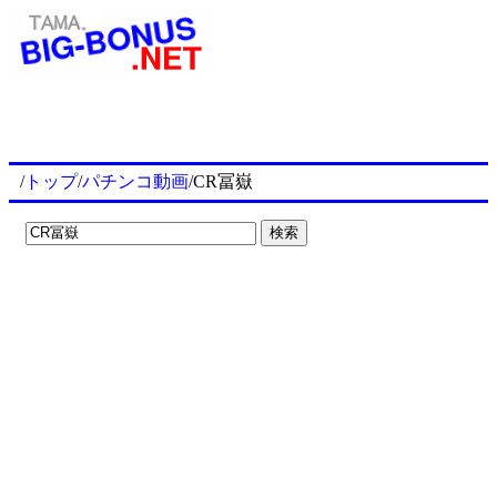
/
トップ
/
パチンコ動画
/CR冨嶽